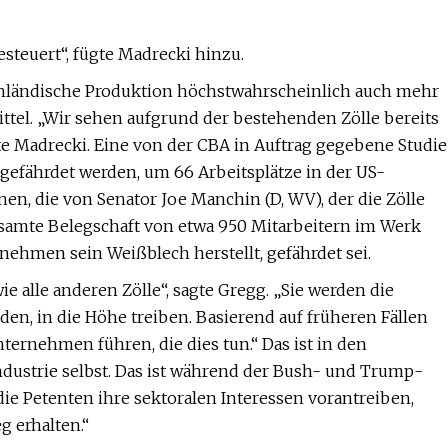
esteuert“, fügte Madrecki hinzu.
 inländische Produktion höchstwahrscheinlich auch mehr
tel. „Wir sehen aufgrund der bestehenden Zölle bereits
te Madrecki. Eine von der CBA in Auftrag gegebene Studie
 gefährdet werden, um 66 Arbeitsplätze in der US-
en, die von Senator Joe Manchin (D, WV), der die Zölle
gesamte Belegschaft von etwa 950 Mitarbeitern im Werk
rnehmen sein Weißblech herstellt, gefährdet sei.
 alle anderen Zölle“, sagte Gregg. „Sie werden die
n, in die Höhe treiben. Basierend auf früheren Fällen
nternehmen führen, die dies tun.“ Das ist in den
industrie selbst. Das ist während der Bush- und Trump-
die Petenten ihre sektoralen Interessen vorantreiben,
g erhalten.“