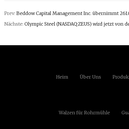
Prev:
Beddow Capital Management Inc. übernimmt 261.00
Nächste:
Olympic Steel (NASDAQ:ZEUS) wird jetzt von 
Heim
Über Uns
Produk
Walzen für Rohrmühle
Gua