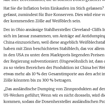
Hat Sie die Inflation beim Einkaufen im Stich gelassen
gefasst, zumindest für Ihre Konserven. Dies wird ein
der kommenden Zölle auf Weißblech sein.
Der in Ohio ansässige Stahlhersteller Cleveland-Cliffs
sich im Januar zusammen, um Anträge auf Antidumping
China einzureichen, weil diese angeblich Weißblechstahl
haben mit Zinn beschichtetes Stahlblech, das vor all
in den USA zu unter dem Marktpreis liegenden Preisen h
der Regierung subventioniert. (Ungewöhnlich ist, dass d
zu so vielen Bereichen der Produktion ist China bei We
etwas mehr als 10 % der Gesamtimporte aus den acht in
Zölle könnten bis zu 300 % betragen.
„Das ausländische Dumping von Zinnprodukten auf dem
US-Werken geführt; Wenn wir es nicht drosseln, wird di
kommen, sodass die Dosenhersteller ausländischen Prod