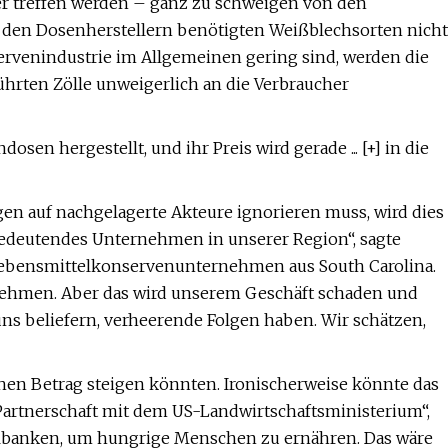
er treffen werden – ganz zu schweigen von den
on den Dosenherstellern benötigten Weißblechsorten nicht
rvenindustrie im Allgemeinen gering sind, werden die
hrten Zölle unweigerlich an die Verbraucher
n hergestellt, und ihr Preis wird gerade ... [+] in die
n auf nachgelagerte Akteure ignorieren muss, wird dies
in bedeutendes Unternehmen in unserer Region“, sagte
Lebensmittelkonservenunternehmen aus South Carolina.
rnehmen. Aber das wird unserem Geschäft schaden und
uns beliefern, verheerende Folgen haben. Wir schätzen,
hen Betrag steigen könnten. Ironischerweise könnte das
Partnerschaft mit dem US-Landwirtschaftsministerium“,
telbanken, um hungrige Menschen zu ernähren. Das wäre