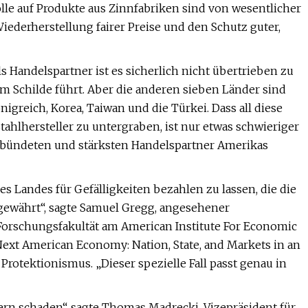
ölle auf Produkte aus Zinnfabriken sind von wesentlicher
iederherstellung fairer Preise und den Schutz guter,
s Handelspartner ist es sicherlich nicht übertrieben zu
m Schilde führt. Aber die anderen sieben Länder sind
nigreich, Korea, Taiwan und die Türkei. Dass all diese
hlhersteller zu untergraben, ist nur etwas schwieriger
erbündeten und stärksten Handelspartner Amerikas
es Landes für Gefälligkeiten bezahlen zu lassen, die die
gewährt“, sagte Samuel Gregg, angesehener
Forschungsfakultät am American Institute For Economic
ext American Economy: Nation, State, and Markets in an
rotektionismus. „Dieser spezielle Fall passt genau in
rn schaden“, sagte Thomas Madrecki, Vizepräsident für