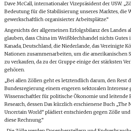
Dave McCall, internationaler Vizepräsident der USW. „Z
Bedeutung für die Stabilisierung unseres Marktes, die W
gewerkschaftlich organisierter Arbeitsplätze.“
Angesichts der allgemeinen Erfolgsbilanz des Landes al
glauben, dass China im Weißblechhandel nichts Gutes i
Kanada, Deutschland, die Niederlande, das Vereinigte Kö
Nationen zusammenarbeiten, um die amerikanischen Sta
zu verkaufen, da zu der Gruppe einige der stärksten V
gehören.
„Bei allen Zöllen geht es letztendlich darum, den Rest d
Bundesregierung einem engeren sektoralen Interesse 
Wissenschaftler für politische Ökonomie und leitende 
Research, dessen Das kürzlich erschienene Buch „The N
Uncertain World“ plädiert entschieden gegen Zölle und P
diese Rechnung.“
„Die Zölle werden Dosenherstellern und Endverbrauche