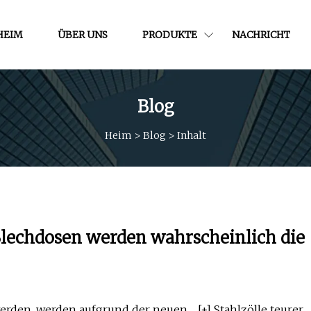
HEIM
ÜBER UNS
PRODUKTE
NACHRICHT
Blog
Heim
>
Blog
>
Inhalt
 Blechdosen werden wahrscheinlich die
rden, werden aufgrund der neuen ... [+] Stahlzölle teurer.