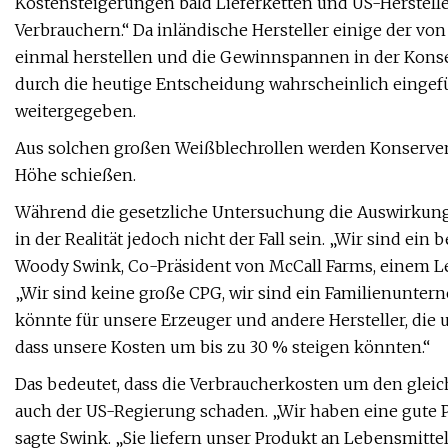
Kostensteigerungen bald Lieferketten und US-Herstell
Verbrauchern.“ Da inländische Hersteller einige der v
einmal herstellen und die Gewinnspannen in der Konse
durch die heutige Entscheidung wahrscheinlich eingefü
weitergegeben.
Aus solchen großen Weißblechrollen werden Konservendose
Höhe schießen.
Während die gesetzliche Untersuchung die Auswirkunge
in der Realität jedoch nicht der Fall sein. „Wir sind e
Woody Swink, Co-Präsident von McCall Farms, einem 
„Wir sind keine große CPG, wir sind ein Familienunte
könnte für unsere Erzeuger und andere Hersteller, die 
dass unsere Kosten um bis zu 30 % steigen könnten.“
Das bedeutet, dass die Verbraucherkosten um den gleic
auch der US-Regierung schaden. „Wir haben eine gute 
sagte Swink. „Sie liefern unser Produkt an Lebensmit