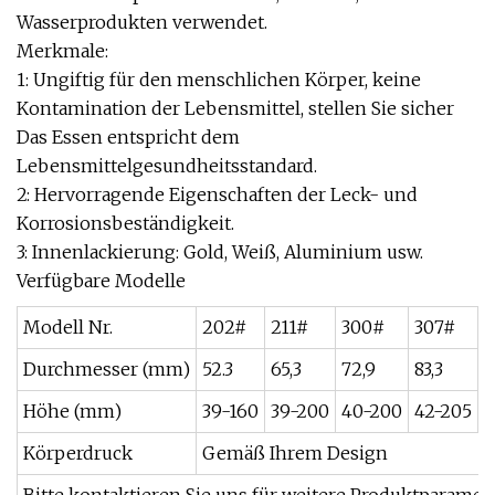
Wasserprodukten verwendet.
Merkmale:
1: Ungiftig für den menschlichen Körper, keine
Kontamination der Lebensmittel, stellen Sie sicher
Das Essen entspricht dem
Lebensmittelgesundheitsstandard.
2: Hervorragende Eigenschaften der Leck- und
Korrosionsbeständigkeit.
3: Innenlackierung: Gold, Weiß, Aluminium usw.
Verfügbare Modelle
Modell Nr.
202#
211#
300#
307#
4
Durchmesser (mm)
52.3
65,3
72,9
83,3
9
Höhe (mm)
39-160
39-200
40-200
42-205
4
Körperdruck
Gemäß Ihrem Design